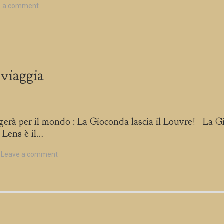
e a comment
 viaggia
à per il mondo : La Gioconda lascia il Louvre! La Gioc
, Lens è il…
Leave a comment