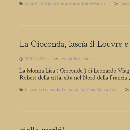
Arte
,
Arte Milano Brera
,
Brera
,
Brera-Modern
Leav
La Gioconda, lascia il Louvre e
02/03/2018
Leonardo da Vinci
La Monna Lisa ( Gioconda ) di Leonardo Viagger
Robert della città, sita nel Nord della Francia 
Gioconda Leonardo
,
Leonardo Da Vinci
,
Monna Lisa