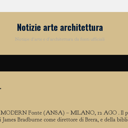
Brera espansione storia e futuro.
Notizie arte architettura
Notizie d'arte e d'architettura da fonti ufficiali
.
DERN Fonte (ANSA) – MILANO, 12 AGO . Il precede
di James Bradburne come direttore di Brera, e della bibl