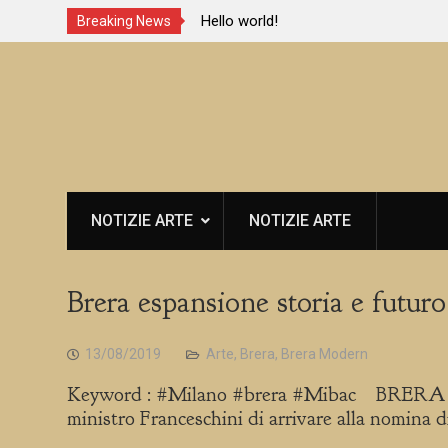
e e viaggia
Hello world!
Breaking News
Skip
to
content
NOTIZIE ARTE
NOTIZIE ARTE
Brera espansione storia e futuro
13/08/2019
Arte
,
Brera
,
Brera Modern
Keyword : #Milano #brera #Mibac BRERA MO
ministro Franceschini di arrivare alla nomina 